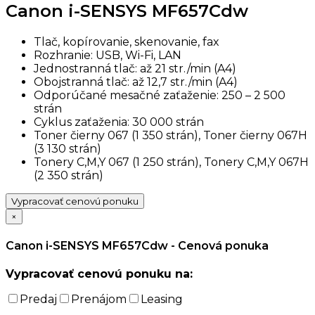
Canon i-SENSYS MF657Cdw
Tlač, kopírovanie, skenovanie, fax
Rozhranie: USB, Wi-Fi, LAN
Jednostranná tlač: až 21 str./min (A4)
Obojstranná tlač: až 12,7 str./min (A4)
Odporúčané mesačné zaťaženie: 250 – 2 500
strán
Cyklus zaťaženia: 30 000 strán
Toner čierny 067 (1 350 strán), Toner čierny 067H
(3 130 strán)
Tonery C,M,Y 067 (1 250 strán), Tonery C,M,Y 067H
(2 350 strán)
Vypracovať cenovú ponuku
×
Canon i-SENSYS MF657Cdw - Cenová ponuka
Vypracovať cenovú ponuku na:
Predaj
Prenájom
Leasing