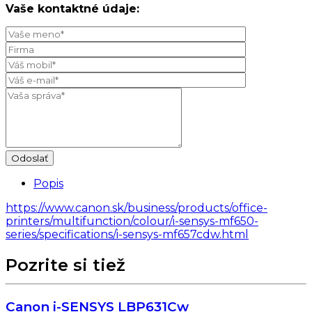
Vaše kontaktné údaje:
Popis
https://www.canon.sk/business/products/office-
printers/multifunction/colour/i-sensys-mf650-
series/specifications/i-sensys-mf657cdw.html
Pozrite si tiež
Canon i-SENSYS LBP631Cw