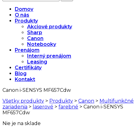
Domov
O nás
Produkty
Akciové produkty
Sharp
Canon
Notebooky
Prenájom
Interný prenájom
Leasing
Certifikáty
Blog
Kontakt
Canon i-SENSYS MF657Cdw
Všetky produkty
>
Produkty
>
Canon
>
Multifunkčné
zariadenia
>
laserové
>
farebné
>
Canon i-SENSYS
MF657Cdw
Nie je na sklade